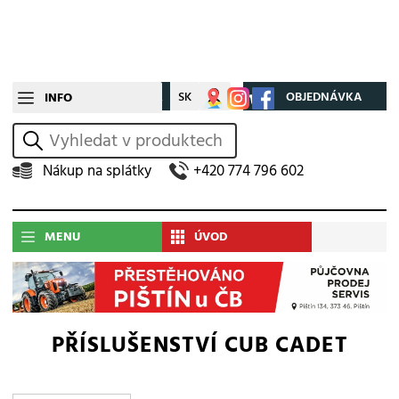
CZ
SK
Můj účet
OBJEDNÁVKA
INFO
vyhledat
Nákup na splátky
+420 774 796 602
MENU
ÚVOD
PŘÍSLUŠENSTVÍ CUB CADET