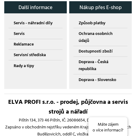
Další informace
Nákup přes E-shop
Servis - náhradní díly
Způsob platby
Servis
Ochrana osobních
údajů
Reklamace
Dostupnosti zboží
Servisní střediska
Doprava - Česká
Rady a tipy
republika
Doprava - Slovensko
ELVA PROFI s.r.o. - prodej, půjčovna a servis
strojů a nářadí
Pištín 134, 373 46 Pištín, IČ: 26086654, DIČ: CZ26086654
Máte zájem
Zapsáno v obchodním rejstříku vedeném Krajským soudem v Českých
o více informací?
Budějovicích, oddíl C, vložka 13193