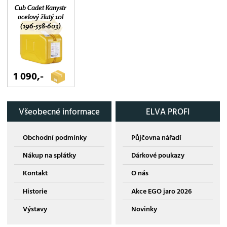
Cub Cadet Kanystr
ocelový žlutý 10l
(196-558-603)
1 090,-
Všeobecné informace
ELVA PROFI
Obchodní podmínky
Půjčovna nářadí
Nákup na splátky
Dárkové poukazy
Kontakt
O nás
Historie
Akce EGO jaro 2026
Výstavy
Novinky