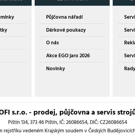
dmínky
Půjčovna nářadí
Servi
tky
Dárkové poukazy
Serv
O nás
Rekl
Akce EGO jaro 2026
Servi
Novinky
Rady
I s.r.o. - prodej, půjčovna a servis stroj
Pištín 134, 373 46 Pištín, IČ: 26086654, DIČ: CZ26086654
rejstříku vedeném Krajským soudem v Českých Budějovicích, 