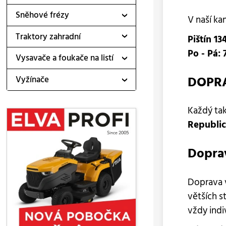
Sněhové frézy
V naší k
Traktory zahradní
Pištín 13
Po - Pá: 
Vysavače a foukače na listí
DOPR
Vyžínače
Každý ta
Republi
Dopra
Doprava v
větších s
vždy indi