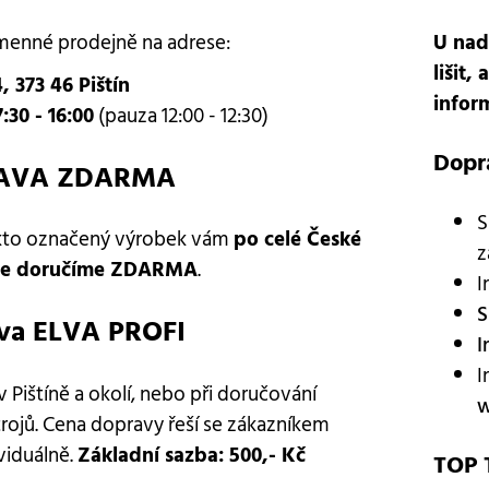
amenné prodejně na adrese:
U nad
lišit
4, 373 46 Pištín
infor
7:30 - 16:00
(pauza 12:00 - 12:30)
Dopr
AVA ZDARMA
S
kto označený výrobek vám
po celé České
z
ce doručíme ZDARMA
.
I
S
va ELVA PROFI
I
I
 Pištíně a okolí, nebo při doručování
w
trojů. Cena dopravy řeší se zákazníkem
viduálně.
Základní sazba: 500,- Kč
TOP 