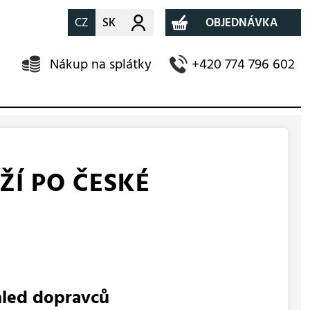
CZ
SK
Můj účet
OBJEDNÁVKA
Nákup na splátky
+420 774 796 602
Í PO ČESKÉ
hled dopravců