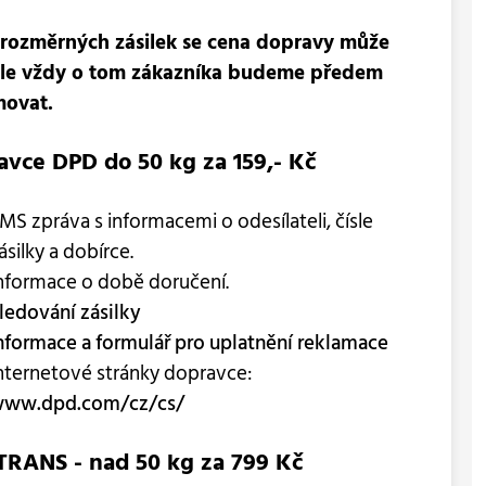
rozměrných zásilek se cena dopravy může
, ale vždy o tom zákazníka budeme předem
movat.
avce DPD do 50 kg za 159,- Kč
MS zpráva s informacemi o odesílateli, čísle
ásilky a dobírce.
nformace o době doručení.
ledování zásilky
nformace a formulář pro uplatnění reklamace
nternetové stránky dopravce:
ww.dpd.com/cz/cs/
TRANS - nad 50 kg za 799 Kč