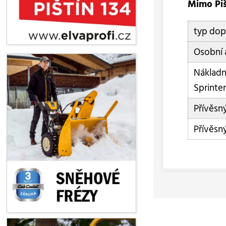
Mimo Piš
typ dop
Osobní 
Nákladn
Sprinte
Přívěsn
Přívěsn