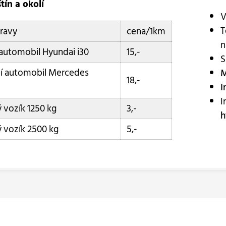
tín a okolí
V
T
ravy
cena/1km
n
automobil Hyundai i30
15,-
S
í automobil Mercedes
M
18,-
I
r
I
ý vozík 1250 kg
3,-
h
ý vozík 2500 kg
5,-