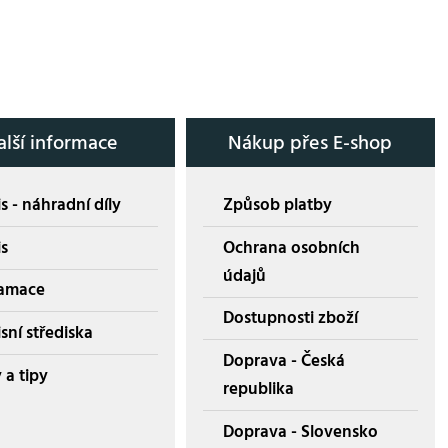
alší informace
Nákup přes E-shop
s - náhradní díly
Způsob platby
is
Ochrana osobních
údajů
amace
Dostupnosti zboží
sní střediska
Doprava - Česká
 a tipy
republika
Doprava - Slovensko