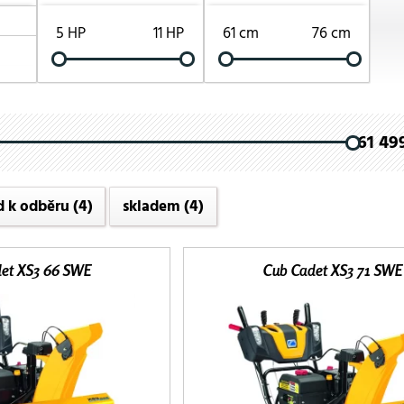
5 HP
11 HP
61 cm
76 cm
61 499
d k odběru
(4)
skladem
(4)
et XS3 66 SWE
Cub Cadet XS3 71 SWE