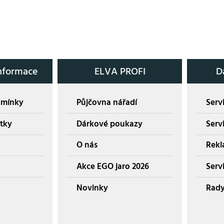
nformace
ELVA PROFI
D
dmínky
Půjčovna nářadí
Servi
tky
Dárkové poukazy
Serv
O nás
Rekl
Akce EGO jaro 2026
Servi
Novinky
Rady