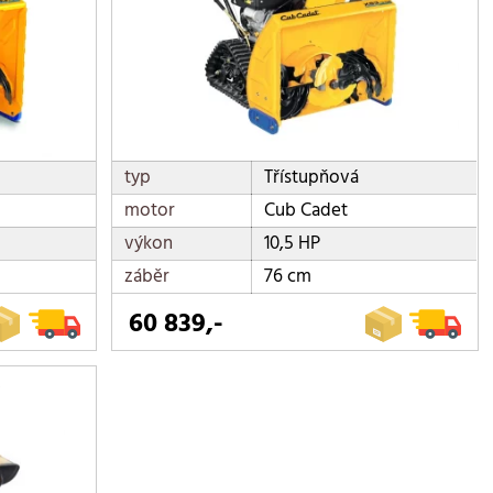
typ
Třístupňová
motor
Cub Cadet
výkon
10,5 HP
záběr
76 cm
60 839,-