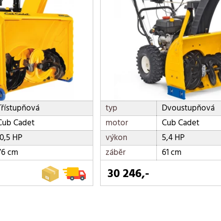
Třístupňová
typ
Dvoustupňová
Cub Cadet
motor
Cub Cadet
10,5 HP
výkon
5,4 HP
76 cm
záběr
61 cm
30 246,-