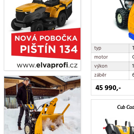
typ
motor
výkon
záběr
45 990,-
Cub Cad