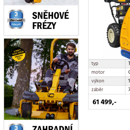
typ
motor
výkon
záběr
61 499,-