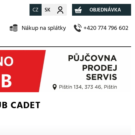
CZ
SK
Můj účet
OBJEDNÁVKA
Nákup na splátky
+420 774 796 602
UB CADET