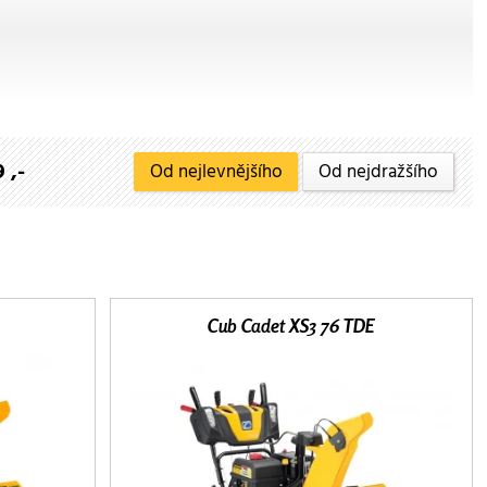
 ,-
Od nejlevnějšího
Od nejdražšího
Cub Cadet XS3 76 TDE