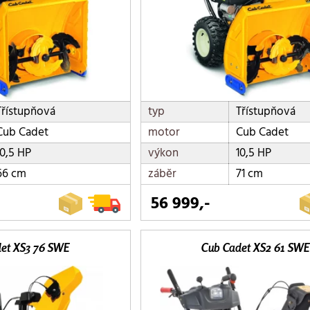
Třístupňová
typ
Třístupňová
Cub Cadet
motor
Cub Cadet
10,5 HP
výkon
10,5 HP
66 cm
záběr
71 cm
56 999,-
et XS3 76 SWE
Cub Cadet XS2 61 SWE