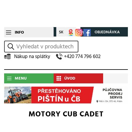
CZ
SK
Můj účet
OBJEDNÁVKA
INFO
vyhledat
Nákup na splátky
+420 774 796 602
MENU
ÚVOD
MOTORY CUB CADET