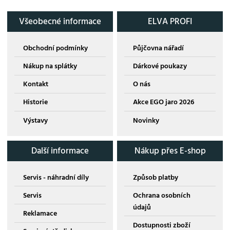
Všeobecné informace
ELVA PROFI
Obchodní podmínky
Půjčovna nářadí
Nákup na splátky
Dárkové poukazy
Kontakt
O nás
Historie
Akce EGO jaro 2026
Výstavy
Novinky
Další informace
Nákup přes E-shop
Servis - náhradní díly
Způsob platby
Servis
Ochrana osobních
údajů
Reklamace
Dostupnosti zboží