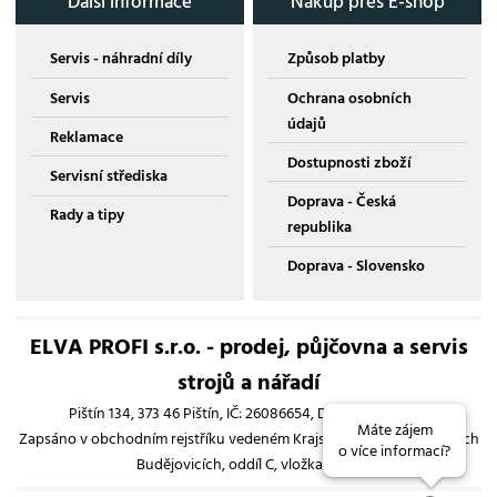
Další informace
Nákup přes E-shop
Servis - náhradní díly
Způsob platby
Servis
Ochrana osobních
údajů
Reklamace
Dostupnosti zboží
Servisní střediska
Doprava - Česká
Rady a tipy
republika
Doprava - Slovensko
ELVA PROFI s.r.o. - prodej, půjčovna a servis
strojů a nářadí
Pištín 134, 373 46 Pištín, IČ: 26086654, DIČ: CZ26086654
Máte zájem
Zapsáno v obchodním rejstříku vedeném Krajským soudem v Českých
o více informací?
Budějovicích, oddíl C, vložka 13193