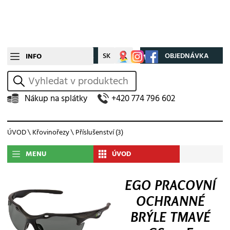
CZ
SK
Můj účet
OBJEDNÁVKA
INFO
vyhledat
Nákup na splátky
+420 774 796 602
ÚVOD
\
Křovinořezy
\
Příslušenství
(3)
MENU
ÚVOD
EGO PRACOVNÍ
OCHRANNÉ
BRÝLE TMAVÉ