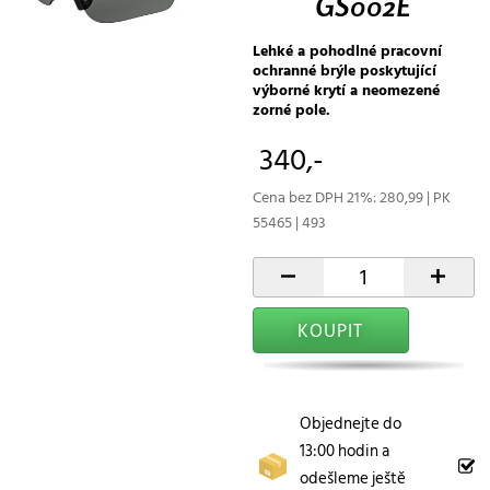
GS002E
Lehké a pohodlné pracovní
ochranné brýle poskytující
výborné krytí a neomezené
zorné pole.
340,-
Cena bez DPH 21%: 280,99 | PK
55465 | 493
-
+
KOUPIT
Objednejte do
13:00 hodin a
odešleme ještě