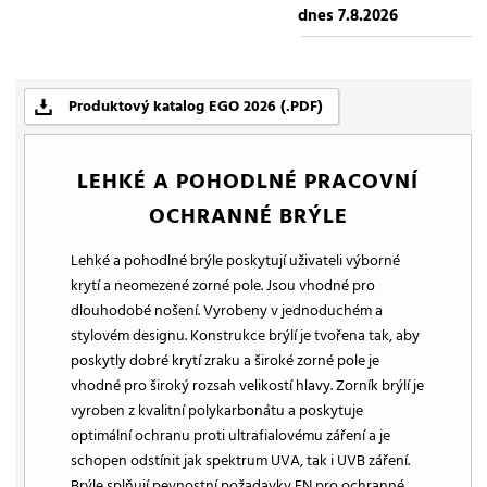
dnes 7.8.2026
Produktový katalog EGO 2026 (.PDF)
LEHKÉ A POHODLNÉ PRACOVNÍ
OCHRANNÉ BRÝLE
Lehké a pohodlné brýle poskytují uživateli výborné
krytí a neomezené zorné pole. Jsou vhodné pro
dlouhodobé nošení. Vyrobeny v jednoduchém a
stylovém designu. Konstrukce brýlí je tvořena tak, aby
poskytly dobré krytí zraku a široké zorné pole je
vhodné pro široký rozsah velikostí hlavy. Zorník brýlí je
vyroben z kvalitní polykarbonátu a poskytuje
optimální ochranu proti ultrafialovému záření a je
schopen odstínit jak spektrum UVA, tak i UVB záření.
Brýle splňují pevnostní požadavky EN pro ochranné