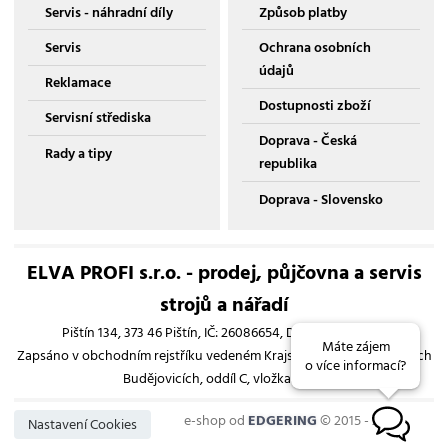
Servis - náhradní díly
Způsob platby
Servis
Ochrana osobních
údajů
Reklamace
Dostupnosti zboží
Servisní střediska
Doprava - Česká
Rady a tipy
republika
Doprava - Slovensko
ELVA PROFI s.r.o. - prodej, půjčovna a servis
strojů a nářadí
Pištín 134, 373 46 Pištín, IČ: 26086654, DIČ: CZ26086654
Máte zájem
Zapsáno v obchodním rejstříku vedeném Krajským soudem v Českých
o více informací?
Budějovicích, oddíl C, vložka 13193
e-shop od
EDGERING
© 2015 - 2026
B
Nastavení Cookies