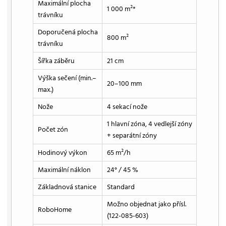
Maximální plocha
1 000 m²*
trávníku
Doporučená plocha
800 m²
trávníku
Šířka záběru
21 cm
Výška sečení (min.–
20–100 mm
max.)
Nože
4 sekací nože
1 hlavní zóna, 4 vedlejší zóny
Počet zón
+ separátní zóny
Hodinový výkon
65 m²/h
Maximální náklon
24° / 45 %
Základnová stanice
Standard
Možno objednat jako přísl.
RoboHome
(122-085-603)