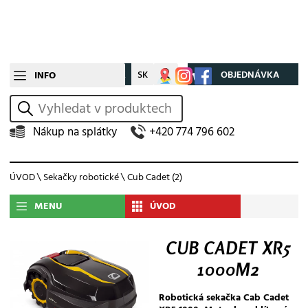
CZ
SK
Můj účet
OBJEDNÁVKA
INFO
vyhledat
Nákup na splátky
+420 774 796 602
ÚVOD
\
Sekačky robotické
\
Cub Cadet
(2)
MENU
ÚVOD
CUB CADET XR5
1000M2
Robotická sekačka Cab Cadet