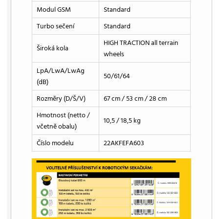
Modul GSM
Standard
Turbo sečení
Standard
HIGH TRACTION all terrain
Široká kola
wheels
LpA/LwA/LwAg
50/61/64
(dB)
Rozměry (D/Š/V)
67 cm / 53 cm / 28 cm
Hmotnost (netto /
10,5 / 18,5 kg
včetně obalu)
Číslo modelu
22AKFEFA603