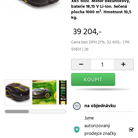
XR5 1000. Motor bezuhlíkový,
baterie 18,15 V Li-Ion. Sečená
plocha 1000 m². Hmotnost 10,5
kg.
39 204,-
Cena bez DPH 21%: 32 400,- | PK
55631 | 26
-
+
KOUPIT
na objednávku
Jsme
autorizovaný
prodejce značky