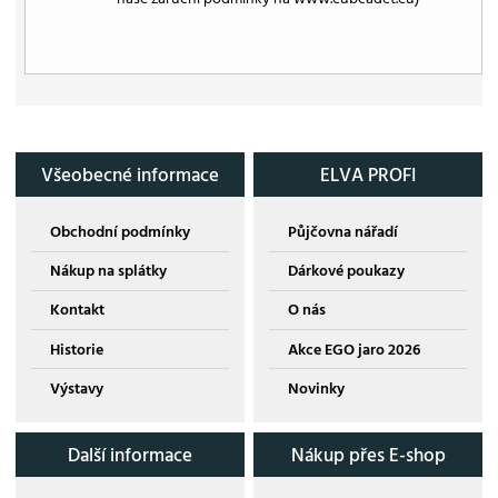
Všeobecné informace
ELVA PROFI
Obchodní podmínky
Půjčovna nářadí
Nákup na splátky
Dárkové poukazy
Kontakt
O nás
Historie
Akce EGO jaro 2026
Výstavy
Novinky
Další informace
Nákup přes E-shop