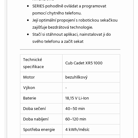
SERIES pohodlně ovládat a programovat
pomocí chytrého telefonu.
Její optimální propojení s robotickou sekačkou
zajišťuje bezdrátová technologie.
Stačí si stáhnout aplikaci, nainstalovat ji do
svého telefonu a začít sekat
Technické
Cub Cadet XR5 1000
specifikace
Motor
bezuhlíkový
Výkon
-
Baterie
18,15 V Li-Ion
Doba sečení
40–50 min
Doba nabíjení
60–120 min
Spotřeba energie
4 kWh/měsíc