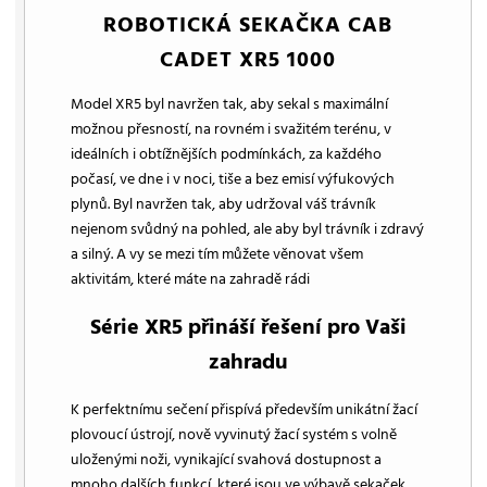
ROBOTICKÁ SEKAČKA CAB
CADET XR5 1000
Model XR5 byl navržen tak, aby sekal s maximální
možnou přesností, na rovném i svažitém terénu, v
ideálních i obtížnějších podmínkách, za každého
počasí, ve dne i v noci, tiše a bez emisí výfukových
plynů. Byl navržen tak, aby udržoval váš trávník
nejenom svůdný na pohled, ale aby byl trávník i zdravý
a silný. A vy se mezi tím můžete věnovat všem
aktivitám, které máte na zahradě rádi
Série XR5 přináší řešení pro Vaši
zahradu
K perfektnímu sečení přispívá především unikátní žací
plovoucí ústrojí, nově vyvinutý žací systém s volně
uloženými noži, vynikající svahová dostupnost a
mnoho dalších funkcí, které jsou ve výbavě sekaček