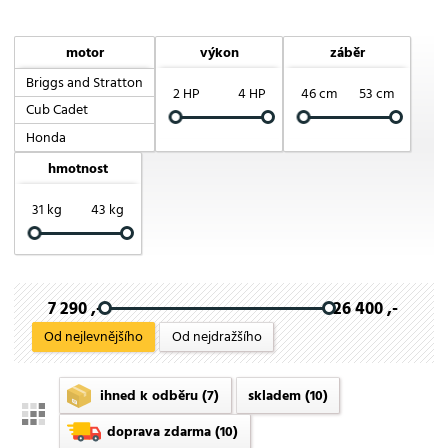
motor
výkon
záběr
Briggs and Stratton
2 HP
4 HP
46 cm
53 cm
Cub Cadet
Honda
hmotnost
31 kg
43 kg
7 290 ,-
26 400 ,-
Od nejlevnějšího
Od nejdražšího
ihned k odběru
(7)
skladem
(10)
doprava zdarma
(10)