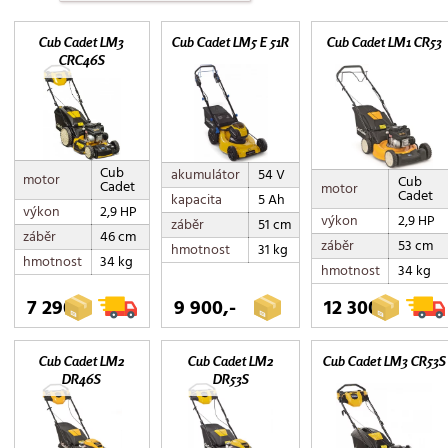
Cub Cadet LM3
Cub Cadet LM5 E 51R
Cub Cadet LM1 CR53
CRC46S
Cub
akumulátor
54 V
motor
Cub
Cadet
motor
Cadet
kapacita
5 Ah
výkon
2,9 HP
výkon
2,9 HP
záběr
51 cm
záběr
46 cm
záběr
53 cm
hmotnost
31 kg
hmotnost
34 kg
hmotnost
34 kg
7 290,-
9 900,-
12 300,-
Cub Cadet LM2
Cub Cadet LM2
Cub Cadet LM3 CR53S
DR46S
DR53S