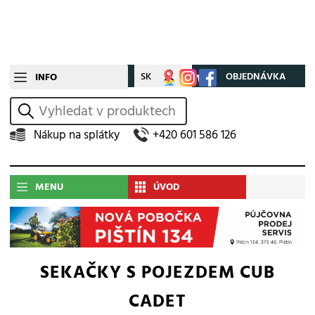
CZ
SK
Můj účet
OBJEDNÁVKA
INFO
vyhledat
Nákup na splátky
+420 601 586 126
MENU
ÚVOD
SEKAČKY S POJEZDEM CUB
CADET