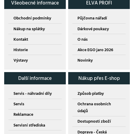
Všeobecné informace
ELVA PROFI
Obchodní podmínky
Půjčovna nářadí
Nákup na splátky
Dárkové poukazy
Kontakt
O nás
Historie
Akce EGO jaro 2026
Výstavy
Novinky
Další informace
Nákup přes E-shop
Servis - náhradní díly
Způsob platby
Servis
Ochrana osobních
údajů
Reklamace
Dostupnosti zboží
Servisní střediska
Doprava - Česká