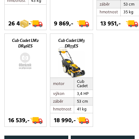
hmotnost
43 kg
záběr
53 cm
hmotnost
35 kg
26 400,-
9 869,-
13 951,-
Cub Cadet LM2
Cub Cadet LM3
DR46ES
DR53ES
Cub
motor
Cadet
výkon
3,4 HP
záběr
53 cm
hmotnost
41 kg
16 539,-
18 990,-