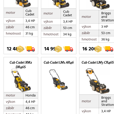
Cub
Cub
motor
Briggs
motor
Cadet
Cadet
motor
and
Stratton
výkon
3,4 HP
výkon
3,4 HP
výkon
3 HP
záběr
46 cm
záběr
53 cm
záběr
53 cm
hmotnost
31 kg
hmotnost
34 kg
hmotnost
36 kg
12 480,-
14 990,-
16 200,-
Cub Cadet XM2
Cub Cadet LM1 AR46
Cub Cadet LM3 CR46S
DR46S
motor
Honda
Briggs
motor
and
výkon
4,4 HP
Stratton
záběr
46 cm
výkon
3,4 HP