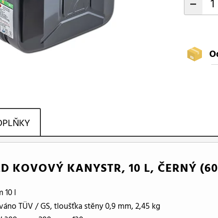
-
O
OPLŇKY
 KOVOVÝ KANYSTR, 10 L, ČERNÝ (601
 10 l
váno TÜV / GS, tloušťka stěny 0,9 mm, 2,45 kg