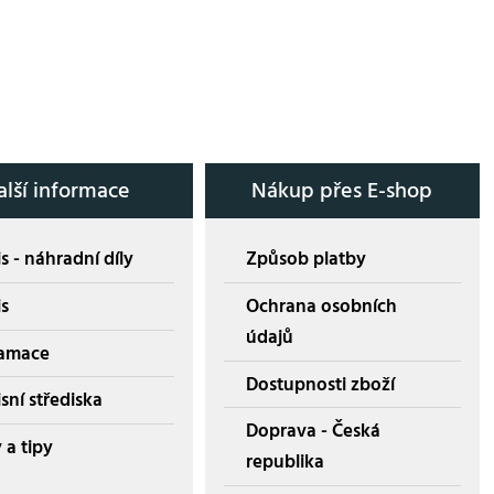
alší informace
Nákup přes E-shop
s - náhradní díly
Způsob platby
is
Ochrana osobních
údajů
amace
Dostupnosti zboží
sní střediska
Doprava - Česká
 a tipy
republika