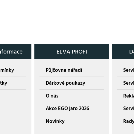
nformace
ELVA PROFI
D
dmínky
Půjčovna nářadí
Servi
tky
Dárkové poukazy
Serv
O nás
Rekl
Akce EGO jaro 2026
Servi
Novinky
Rady