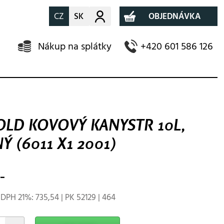
CZ
SK
Můj účet
OBJEDNÁVKA
Nákup na splátky
+420 601 586 126
LD KOVOVÝ KANYSTR 10L,
Ý (6011 X1 2001)
-
DPH 21%: 735,54 | PK 52129 | 464