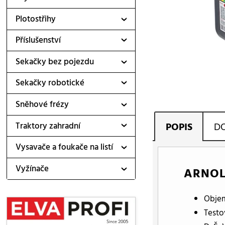
Plotostřihy
Příslušenství
Sekačky bez pojezdu
Sekačky robotické
Sněhové frézy
POPIS
D
Traktory zahradní
Vysavače a foukače na listí
Vyžínače
ARNOLD
Objem
Testo