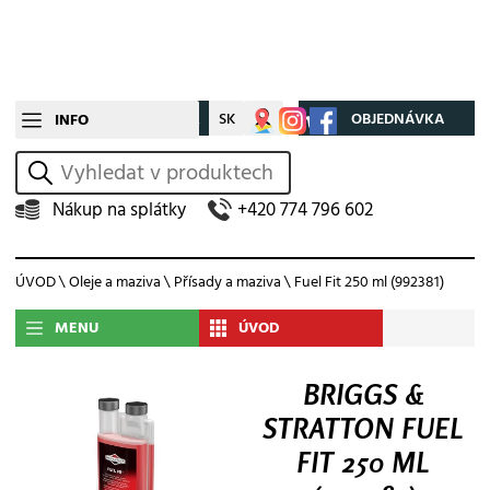
CZ
SK
Můj účet
OBJEDNÁVKA
INFO
vyhledat
Nákup na splátky
+420 774 796 602
ÚVOD
\
Oleje a maziva
\
Přísady a maziva
\ Fuel Fit 250 ml (992381)
MENU
ÚVOD
BRIGGS &
STRATTON FUEL
FIT 250 ML