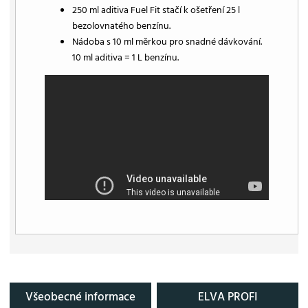
250 ml aditiva Fuel Fit stačí k ošetření 25 l
bezolovnatého benzínu.
Nádoba s 10 ml měrkou pro snadné dávkování.
10 ml aditiva = 1 L benzínu.
Všeobecné informace
ELVA PROFI