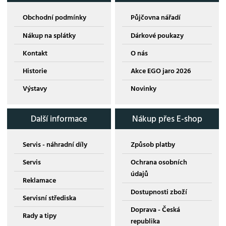
Obchodní podmínky
Půjčovna nářadí
Nákup na splátky
Dárkové poukazy
Kontakt
O nás
Historie
Akce EGO jaro 2026
Výstavy
Novinky
Další informace
Nákup přes E-shop
Servis - náhradní díly
Způsob platby
Servis
Ochrana osobních
údajů
Reklamace
Dostupnosti zboží
Servisní střediska
Doprava - Česká
Rady a tipy
republika