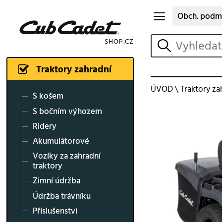
Obch. podm
vyhledat
Traktory zahradní
ÚVOD
\
Traktory za
S košem
S bočním výhozem
Ridery
Akumulátorové
Vozíky za zahradní
traktory
Zimní údržba
Údržba trávníku
Příslušenství