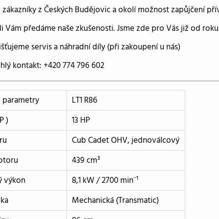
 zákazníky z Českých Budějovic a okolí možnost zapůjčení p
i Vám předáme naše zkušenosti. Jsme zde pro Vás již od roku
išťujeme servis a náhradní díly (při zakoupení u nás)
hlý kontakt: +420 774 796 602
é parametry
LT1 R86
P )
13 HP
ru
Cub Cadet OHV, jednoválcový
otoru
439 cm³
ý výkon
8,1 kW / 2700 min⁻¹
ka
Mechanická (Transmatic)