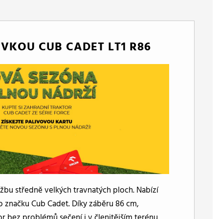
VKOU CUB CADET LT1 R86
ržbu středně velkých travnatých ploch. Nabízí
ro značku Cub Cadet. Díky záběru 86 cm,
bez problémů sečení i v členitějším terénu.