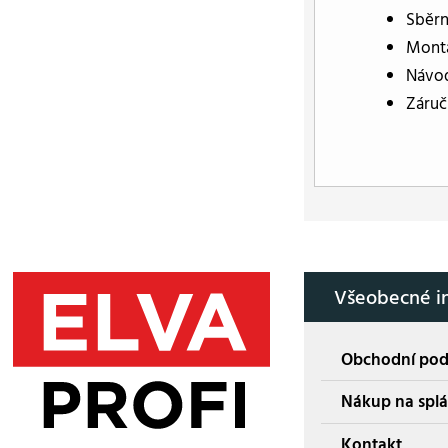
Sběrn
Montá
Návod
Záručn
Všeobecné i
Obchodní po
Nákup na splá
Kontakt