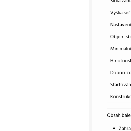
Šířka záb
Výška seč
Nastavení
Objem sb
Minimální
Hmotnos
Doporuče
Startován
Konstruk
Obsah bale
Zahra