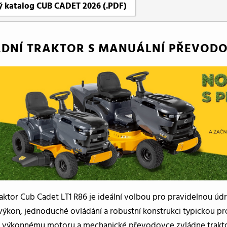
 katalog CUB CADET 2026 (.PDF)
DNÍ TRAKTOR S MANUÁLNÍ PŘEVODO
aktor Cub Cadet LT1 R86 je ideální volbou pro pravidelnou úd
 výkon, jednoduché ovládání a robustní konstrukci typickou p
 výkonnému motoru a mechanické převodovce zvládne traktor 