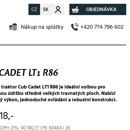
CZ
SK
Můj účet
OBJEDNÁVKA
Nákup na splátky
+420 774 796 602
CADET LT1 R86
traktor Cub Cadet LT1 R86 je ideální volbou pro
nou údržbu středně velkých travnatých ploch. Nabízí
vý výkon, jednoduché ovládání a robustní konstrukci.
18,-
DPH 21%: 40 180,17 | PK 60484 | 26