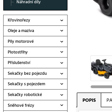
Náhradní díly
Křovinořezy
Oleje a maziva
Pily motorové
Plotostřihy
Příslušenství
Sekačky bez pojezdu
Sekačky s pojezdem
Sekačky robotické
POPIS
P
Sněhové frézy