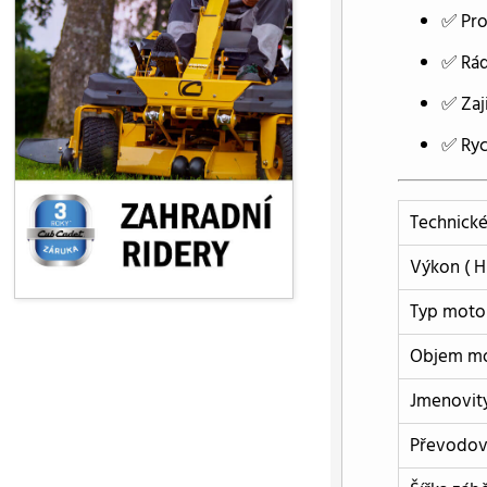
✅ Pro
✅ Rád
✅ Zaj
✅ Ryc
Technick
Výkon ( H
Typ moto
Objem m
Jmenovit
Převodov