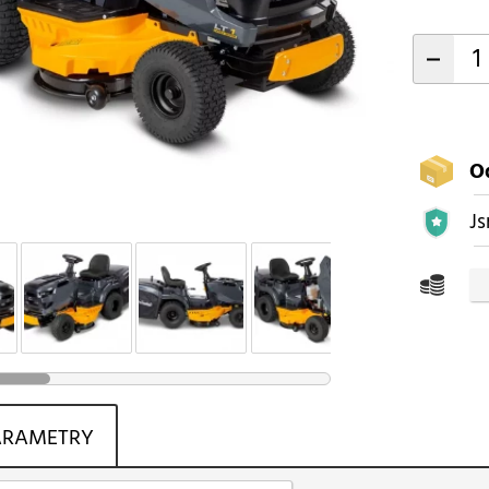
-
O
Js
ARAMETRY