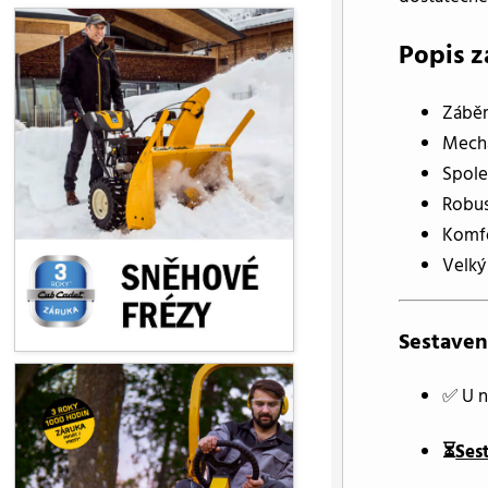
Popis z
Záběr
Mecha
Spole
Robus
Komfo
Velký
Sestaven
✅ U n
⏳
Ses