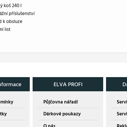
ý koš 240 l
žní příslušenství
 k obsluze
í list
nformace
ELVA PROFI
D
dmínky
Půjčovna nářadí
Servi
tky
Dárkové poukazy
Serv
O nás
Rekl