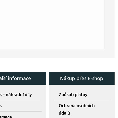
alší informace
Nákup přes E-shop
s - náhradní díly
Způsob platby
is
Ochrana osobních
údajů
amace