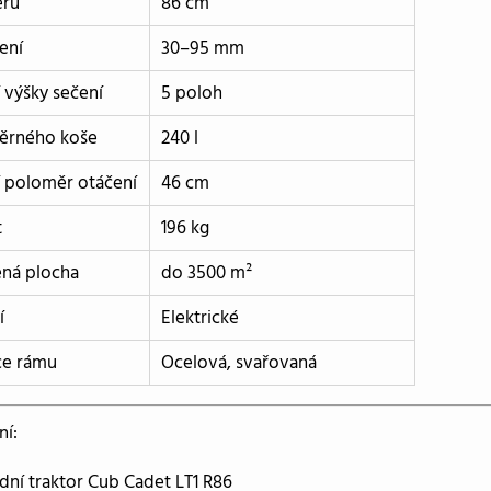
ěru
86 cm
ení
30–95 mm
 výšky sečení
5 poloh
ěrného koše
240 l
 poloměr otáčení
46 cm
t
196 kg
ná plocha
do 3500 m²
í
Elektrické
ce rámu
Ocelová, svařovaná
ní:
dní traktor Cub Cadet LT1 R86