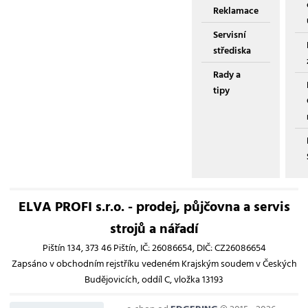
Reklamace
Servisní
střediska
Rady a
tipy
ELVA PROFI s.r.o. - prodej, půjčovna a servis
strojů a nářadí
Pištín 134, 373 46 Pištín, IČ: 26086654, DIČ: CZ26086654
Zapsáno v obchodním rejstříku vedeném Krajským soudem v Českých
Budějovicích, oddíl C, vložka 13193