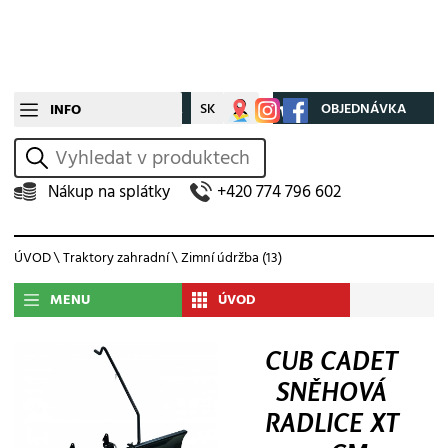
CZ
SK
Můj účet
OBJEDNÁVKA
INFO
vyhledat
Nákup na splátky
+420 774 796 602
ÚVOD
\
Traktory zahradní
\
Zimní údržba
(13)
MENU
ÚVOD
CUB CADET
SNĚHOVÁ
RADLICE XT