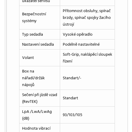
ukazatel servisu
Přítomnost obsluhy, spínač
Bezpečnostní
brzdy, spínač spojky žacího
systémy
ústrojí
Typ sedadla
Vysoké opěradlo
Nastavení sedadla
Podélně nastavitelné
Soft-Grip, naklápěcí sloupek
Volant
řízení
Box na
nářadí/držák
Standart/-
nápojů
Sečení při jízdě vzad
Standart
(RevTEK)
LpA /LwA/LwAg
93/103/105
(dB)
Hodnota vibrací