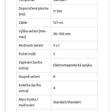
Doporučená plocha
11 500
(m2)
Záběr
127 cm
Výška sečení (min-
38–100 mm
max)
Možnosti sečení
3 v 1
Počet nožů
3
Zapínání žacího
Elektromagnetická spojka
ústrojí
Stupně sečení
8
Kolečka žacího
4
ústrojí
Mycí tryska /
Standart/Standart
mulčování