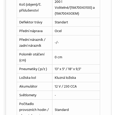
200 l
Koš (objem)/č.
Volitelné/(19A70043100) a
příslušenství
(19A70043OEM)
Deflektor trávy
Standart
Přední náprava
Ocel
Přední nárazník /
-/-
zadní nárazník
Poloměr otáčení
0 cm
(cm)
Pneumatiky ( p/z )
13" x 5" / 18" x 9,5"
Ložiska kol
Kluzná ložiska
Akumulátor
12 V / 230 CCA
Světlomety
-
Počítadlo
provozních hodin /
Standard