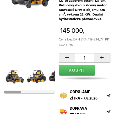
127 se záběrem sečení 127 cm.
Vidlicový dvouválcový motor
Kawasaki OHV o objemu 726
cm³, výkonu 22 KW. Duální
hydrostatická převodovka.
145 000,-
Cena bez DPH 21%: 119 834,71 | PK
49911 | 26
-
+
KOUPIT
ODESÍLÁME
ZÍTRA - 7.8.2026
DOPRAVA