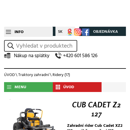
CZ
SK
Můj účet
OBJEDNÁVKA
INFO
vyhledat
Nákup na splátky
+420 601 586 126
ÚVOD
\
Traktory zahradní
\
Ridery
(17)
MENU
ÚVOD
CUB CADET Z2
127
Zahradní rider Cub Cadet XZ2