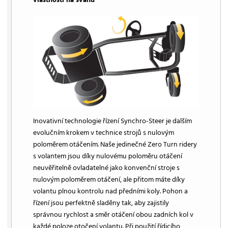
Inovativní technologie řízení Synchro-Steer je dalším
evolučním krokem v technice strojů s nulovým
poloměrem otáčením. Naše jedinečné Zero Turn ridery
s volantem jsou díky nulovému poloměru otáčení
neuvěřitelně ovladatelné jako konvenční stroje s
nulovým poloměrem otáčení, ale přitom máte díky
volantu plnou kontrolu nad předními koly. Pohon a
řízení jsou perfektně sladěny tak, aby zajistily
správnou rychlost a směr otáčení obou zadních kol v
každé poloze otočení volantu. Při použití řídicího