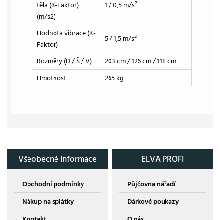
těla (K-Faktor)
1 / 0,5 m/s²
(m/s2)
Hodnota vibrace (K-
5 / 1,5 m/s²
Faktor)
Rozměry (D / Š / V)
203 cm / 126 cm / 118 cm
Hmotnost
265 kg
Všeobecné informace
ELVA PROFI
Obchodní podmínky
Půjčovna nářadí
Nákup na splátky
Dárkové poukazy
Kontakt
O nás