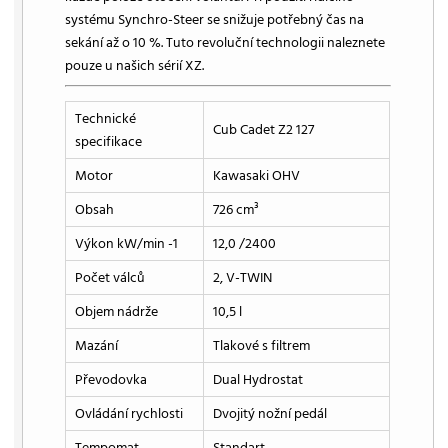
systému Synchro-Steer se snižuje potřebný čas na
sekání až o 10 %. Tuto revoluční technologii naleznete
pouze u našich sérií XZ.
Technické
Cub Cadet Z2 127
specifikace
Motor
Kawasaki OHV
Obsah
726 cm³
Výkon kW/min -1
12,0 /2400
Počet válců
2, V-TWIN
Objem nádrže
10,5 l
Mazání
Tlakové s filtrem
Převodovka
Dual Hydrostat
Ovládání rychlosti
Dvojitý nožní pedál
Tempomat
Standart