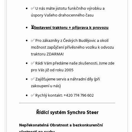
✅ U nás máte jistotu funkčního výrobku a
úspory Vašeho drahocenného času
⏳
Sestavení traktoru + příprava k provozu
✅ Pro zákazníky z Českých Budějovic a okolí
možnost zapůjčení přívěsného vozíku k odvozu
traktoru ZDARMA!
✅ Rádi Vám předáme naše zkušenosti. Jsme zde
pro Vás již od roku 2005
✅ Zajišťujeme servis a náhradní díly (při
zakoupení u nás)
✅ Rychlý kontakt: +420 774 796 602
Řídící systém Synchro Steer
Nepřekonatelná Obratnost a bezkonkurenční
vlastnosti na svahu