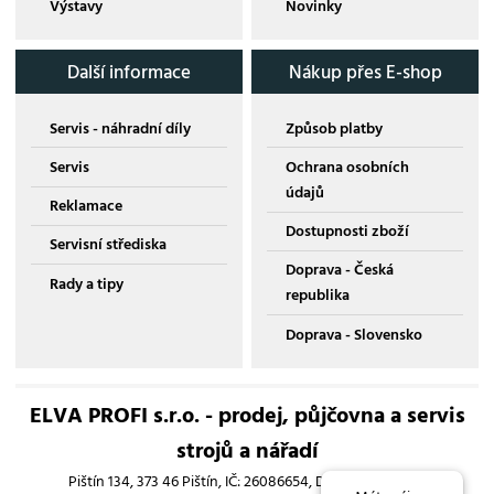
Výstavy
Novinky
Další informace
Nákup přes E-shop
Servis - náhradní díly
Způsob platby
Servis
Ochrana osobních
údajů
Reklamace
Dostupnosti zboží
Servisní střediska
Doprava - Česká
Rady a tipy
republika
Doprava - Slovensko
ELVA PROFI s.r.o. - prodej, půjčovna a servis
strojů a nářadí
Pištín 134, 373 46 Pištín, IČ: 26086654, DIČ: CZ26086654