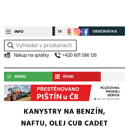
CZ
SK
Můj účet
OBJEDNÁVKA
INFO
vyhledat
Nákup na splátky
+420 601 586 126
MENU
ÚVOD
KANYSTRY NA BENZÍN,
NAFTU, OLEJ CUB CADET