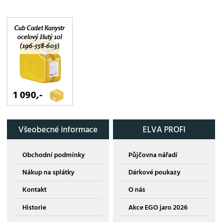
Cub Cadet Kanystr
ocelový žlutý 10l
(196-558-603)
1 090,-
Všeobecné informace
ELVA PROFI
Obchodní podmínky
Půjčovna nářadí
Nákup na splátky
Dárkové poukazy
Kontakt
O nás
Historie
Akce EGO jaro 2026