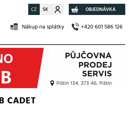
CZ
SK
Můj účet
OBJEDNÁVKA
Nákup na splátky
+420 601 586 126
UB CADET