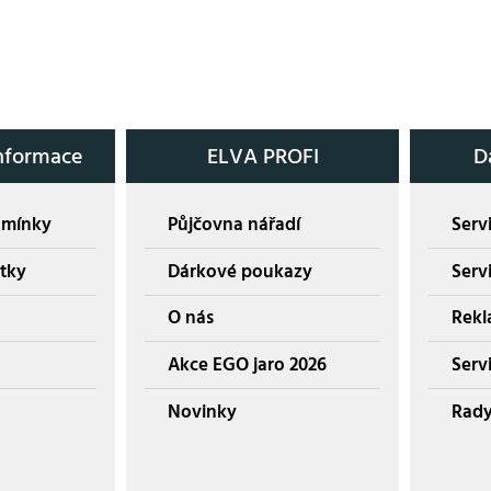
nformace
ELVA PROFI
D
dmínky
Půjčovna nářadí
Servi
tky
Dárkové poukazy
Serv
O nás
Rekl
Akce EGO jaro 2026
Servi
Novinky
Rady