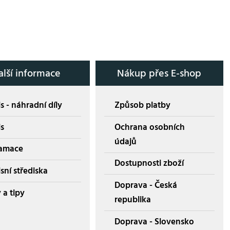
alší informace
Nákup přes E-shop
s - náhradní díly
Způsob platby
is
Ochrana osobních
údajů
amace
Dostupnosti zboží
sní střediska
Doprava - Česká
 a tipy
republika
Doprava - Slovensko